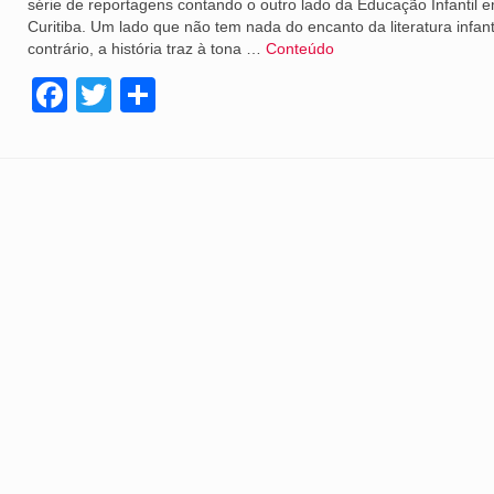
série de reportagens contando o outro lado da Educação Infantil 
Curitiba. Um lado que não tem nada do encanto da literatura infanti
contrário, a história traz à tona …
Conteúdo
Facebook
Twitter
Share