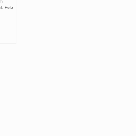
em
l. Pelo