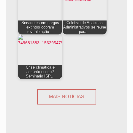
Servidores em cargos
Coletivo de Analistas
extintos cobram
Administrativos se reúne
revitalização…
para…
Crise climática é
assunto nosso?
Seminário ISP…
MAIS NOTÍCIAS