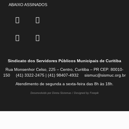
ABAIXO ASSINADOS
Sindicato dos Servidores Públicos Municipais de Curitiba
Rua Monsenhor Celso, 225 – Centro, Curitiba – PR CEP: 80010-
150 (41) 3322-2475 | (41) 98407-4932 sismuc@sismuc.org.br
Atendimento de segunda a sexta-feira das 8h às 18h.
Desenvolvido por Direta Sistemas /
Designed by Freepik