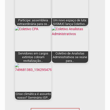
Participe: assembleia
Um novo espaço de luta:
extraordinária para os…
SISMUC lança Coletivo…
Servidores em cargos
Coletivo de Analistas
extintos cobram
Administrativos se reúne
revitalização…
para…
Crise climática é assunto
nosso? Seminário ISP…